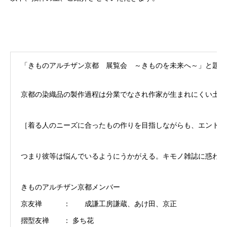
「きものアルチザン京都 展覧会 ～きものを未来へ～」と題し
京都の染織品の製作過程は分業でなされ作家が生まれにくい土壌
［着る人のニーズに合ったもの作りを目指しながらも、エンド
つまり彼等は悩んでいるようにうかがえる。キモノ雑誌に惑わさ
きものアルチザン京都メンバー
京友禅 ： 成謙工房謙蔵、あけ田、京正
摺型友禅 ： 多ち花