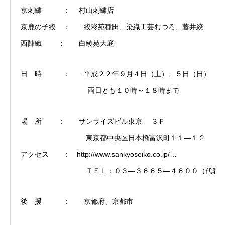
京刺繍 ： 村山刺繍店
京鹿の子絞 ： 絞彩苑種田、染織工芸むつろ、藤井絞
西陣織 ： 白綾苑大庭
日 時 ： 平成２２年９月４日（土）、５日（日）
両日とも１０時～１８時まで
場 所 ： サンライズビル東京 ３Ｆ
東京都中央区日本橋富沢町１１―１２
アクセス ：
http://www.sankyoseiko.co.jp/
…
ＴＥＬ：０３―３６６５―４６００（代表
後 援 ： 京都府、京都市