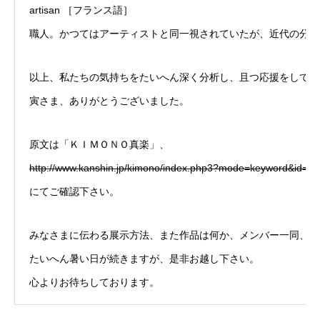
artisan ［フランス語］
職人。かつてはアーティストと同一視されていたが、近代の分業
以上、私たちの気持ちをたいへん深く分析し、且つ応援をして下
寅さま、ありがとうございました。
原文は「ＫＩＭＯＮＯ真楽」、
http://www.kanshin.jp/kimono/index.php3?mode=keyword&id=8
にてご確認下さい。
みなさまに伝わる展示方法、また作品は何か、メンバー一同、必
たいへん暑い日が続きますが、是非お越し下さい。
心よりお待ちしております。