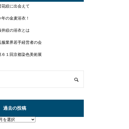
雪花絞に出会えて
今年の金麦浴衣！
藤井絞の浴衣とは
呉服業界若手経営者の会
第６１回京都染色美術展
過去の投稿
過
去
の