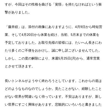
すが、今回はその性格を曲げる「覚悟」を持たなければという衝
撃がありました。
「藤井絞」は、添付の画像にありますように、
4
月
9
日から時短営
業、そして
4
月
20
日から休業を続け、当初、5
月末までの休業を
予定しておりました。お取引先様の皆様には、たいへん長きにわ
たり多くのご不便をおかけし、誠に申し訳ございませんでした。
しかし、この度の解除により、来週
5
月
25
日
(
月
)
から、通常営業
とさせて頂きます。
長いトンネルがようやく終わろうとしています。これからの道は
どのようなものなのでしょうか。見たことがない、経験したこと
がない世界が
間違いなく待っています。不安はありますが、新し
い世界にすごく興味があります。悲観的にいろいろと書きました