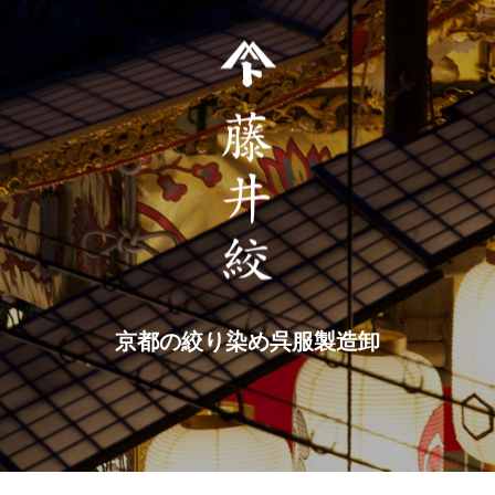
京都の絞り染め呉服製造卸