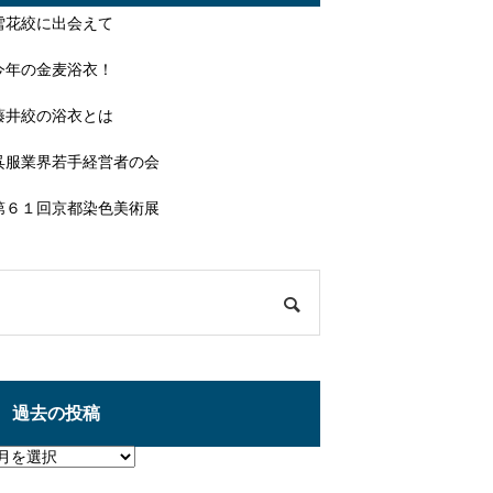
雪花絞に出会えて
今年の金麦浴衣！
藤井絞の浴衣とは
呉服業界若手経営者の会
第６１回京都染色美術展
過去の投稿
過
去
の