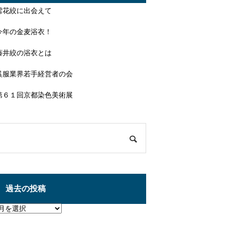
雪花絞に出会えて
今年の金麦浴衣！
藤井絞の浴衣とは
呉服業界若手経営者の会
第６１回京都染色美術展
過去の投稿
過
去
の