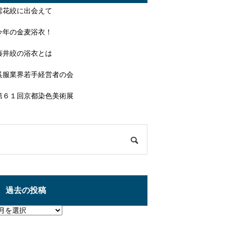
雪花絞に出会えて
今年の金麦浴衣！
藤井絞の浴衣とは
呉服業界若手経営者の会
第６１回京都染色美術展
過去の投稿
過
去
の