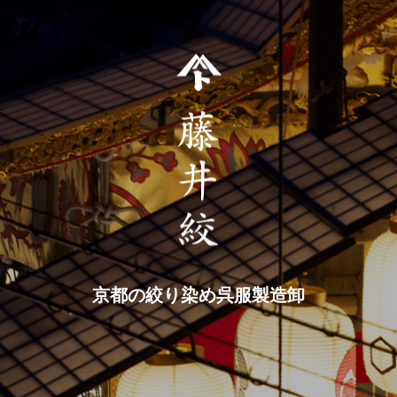
京都の絞り染め呉服製造卸