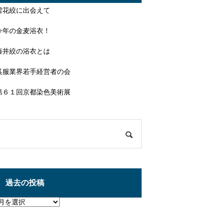
雪花絞に出会えて
今年の金麦浴衣！
藤井絞の浴衣とは
呉服業界若手経営者の会
第６１回京都染色美術展
過去の投稿
過
去
の