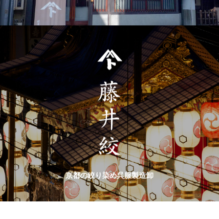
京都の絞り染め呉服製造卸