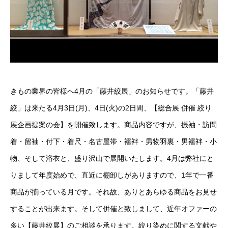
きもの業界の皆様へ4月の「藤井絞展」のお知らせです。「藤井
絞」は来たる4月3日(月)、4日(火)の2日間、【総合展 併催 絞り
展企画提案の会】を開催致します。商品内容ですが、振袖・訪問
着・留袖・付下・着尺・名古屋帯・襦袢・男物羽裏・男襦袢・小
物、そして浴衣と、盛り沢山で展開いたします。4月は弊社にと
りまして年度始めで、直近に棚卸しがありますので、1年で一番
商品が揃っている月です。それ故、ありとあらゆる商品をお見せ
することが出来ます。そして併催と致しまして、近年オファーの
多い【藤井絞展】のご相談を承ります。絞り染めに関する文献や