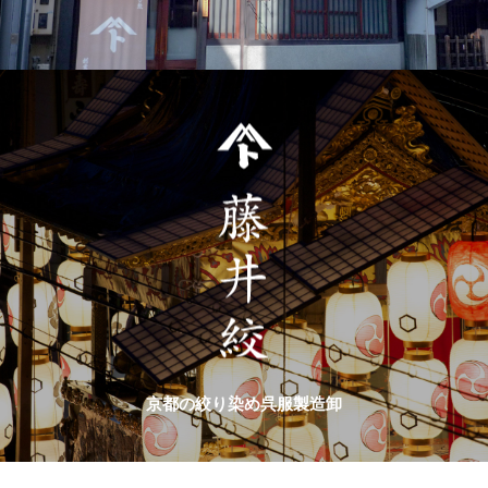
京都の絞り染め呉服製造卸